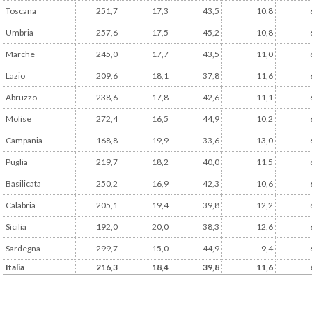
Toscana
251,7
17,3
43,5
10,8
Umbria
257,6
17,5
45,2
10,8
Marche
245,0
17,7
43,5
11,0
Lazio
209,6
18,1
37,8
11,6
Abruzzo
238,6
17,8
42,6
11,1
Molise
272,4
16,5
44,9
10,2
Campania
168,8
19,9
33,6
13,0
Puglia
219,7
18,2
40,0
11,5
Basilicata
250,2
16,9
42,3
10,6
Calabria
205,1
19,4
39,8
12,2
Sicilia
192,0
20,0
38,3
12,6
Sardegna
299,7
15,0
44,9
9,4
Italia
216,3
18,4
39,8
11,6