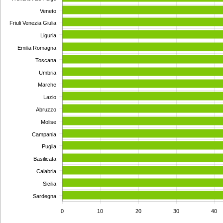
Veneto
Friuli Venezia Giulia
Liguria
Emilia Romagna
Toscana
Umbria
Marche
Lazio
Abruzzo
Molise
Campania
Puglia
Basilicata
Calabria
Sicilia
Sardegna
0
10
20
30
40