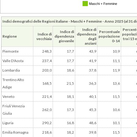
Maschi + Femmine
Indici demografici delle Regioni italiane - Maschi + Femmine - Anno 2025 (al 31 
Indice di
Percent
Indice di
Percentuale
Indice di
dipendenza
popolaz
Regione
dipendenza
popolazione
vecchiaia
degli
tra i 15 e
giovanile
0-14
anziani
Piemonte
248,3
17,7
43,9
10,9
Valle D'Aosta
237,4
17,7
41,9
11,1
Lombardia
203,0
18,6
37,8
11,9
Trentino Alto
168,5
21,5
36,3
13,6
Adige
Veneto
221,4
18,1
40,1
11,5
Friuli Venezia
262,0
17,3
45,3
10,6
Giulia
Liguria
290,2
16,8
48,6
10,1
Emilia Romagna
218,6
18,2
39,8
11,5